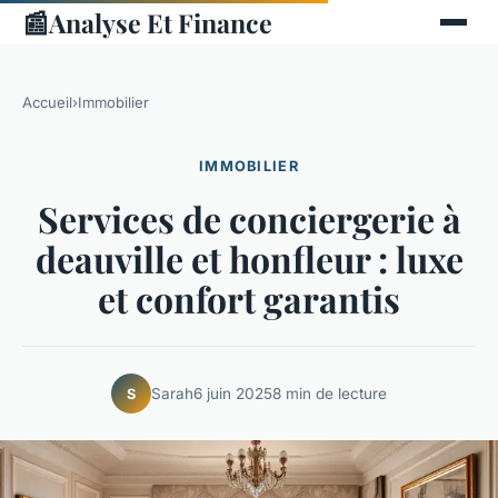
📰
Analyse Et Finance
Accueil
›
Immobilier
IMMOBILIER
Services de conciergerie à
deauville et honfleur : luxe
et confort garantis
Sarah
6 juin 2025
8 min de lecture
S