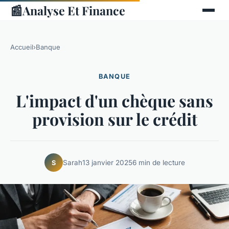
📰
Analyse Et Finance
Accueil
›
Banque
BANQUE
L'impact d'un chèque sans
provision sur le crédit
Sarah
13 janvier 2025
6 min de lecture
S