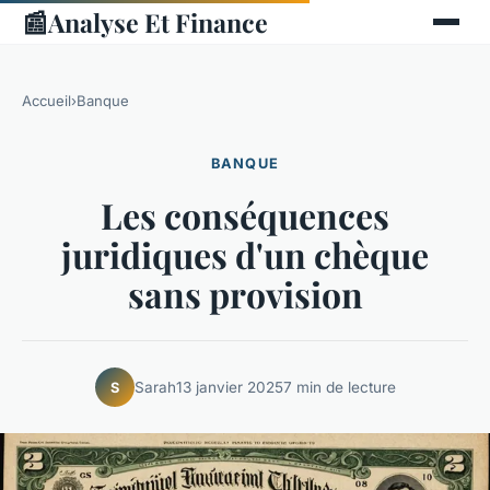
📰
Analyse Et Finance
Accueil
›
Banque
BANQUE
Les conséquences
juridiques d'un chèque
sans provision
Sarah
13 janvier 2025
7 min de lecture
S