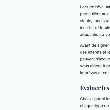
Lors de l’évalua
particulière aux
stable, tandis q
incertain. Un
ch
adéquation à vot
Avant de signer 
des intérêts et 
peuvent s’accum
vous aidera à p
imprévus et en a
Évaluer le
Choisir parmi l
chaque type de p