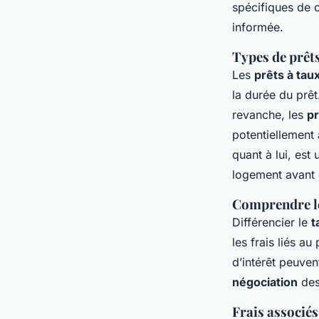
spécifiques de c
informée.
Types de prêt
Les
prêts à taux
la durée du prêt
revanche, les
pr
potentiellement
quant à lui, est
logement avant d
Comprendre le
Différencier le
t
les frais liés au
d’intérêt peuven
négociation
des
Frais associés