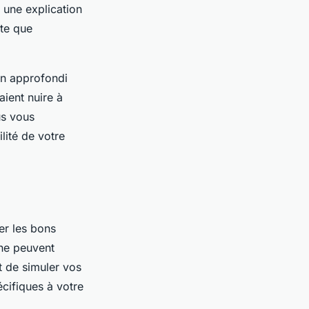
 une explication
rte que
en approfondi
ient nuire à
us vous
lité de votre
ter les bons
gne peuvent
t de simuler vos
écifiques à votre