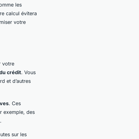
 comme les
e calcul évitera
imiser votre
r votre
du crédit
. Vous
rd et d’autres
ives
. Ces
ar exemple, des
.
utes sur les