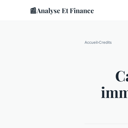
📰
Analyse Et Finance
Accueil
›
Credits
C
imm