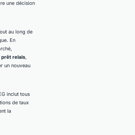
dre une décision
tout au long de
que. En
arché,
e
prêt relais
,
ter un nouveau
EG inclut tous
ations de taux
ent la