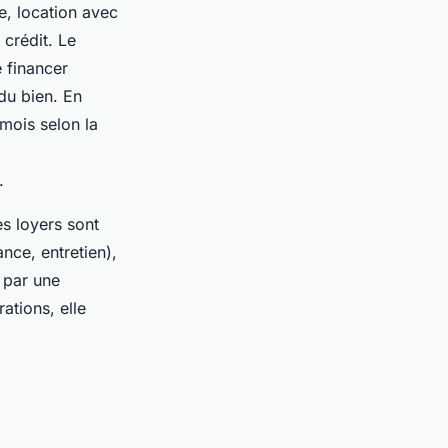
e, location avec
crédit. Le
e financer
du bien. En
mois selon la
.
es loyers sont
nce, entretien),
e par une
ations, elle