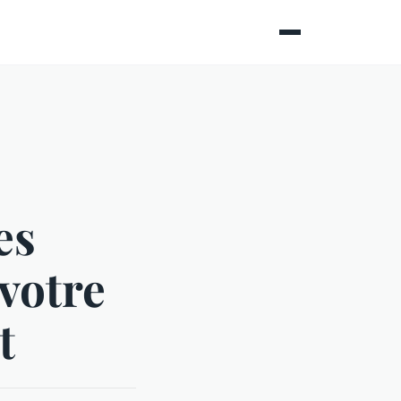
es
 votre
t