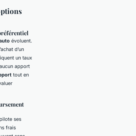
options
préférentiel
auto
évoluent.
’achat d’un
liquent un taux
u’aucun apport
pport
tout en
valuer
oursement
pilote ses
s frais