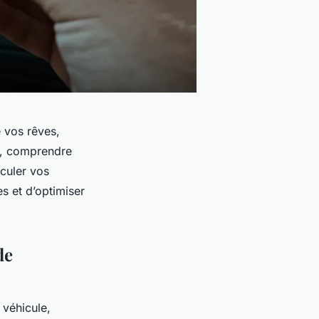
e vos rêves,
s, comprendre
lculer vos
s et d’optimiser
de
 véhicule,