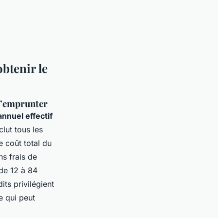
btenir le
 d’emprunter
annuel effectif
clut tous les
e coût total du
ns frais de
de 12 à 84
its privilégient
e qui peut