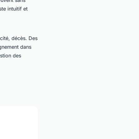
ouvent sans
e intuitif et
acité, décès. Des
agnement dans
estion des