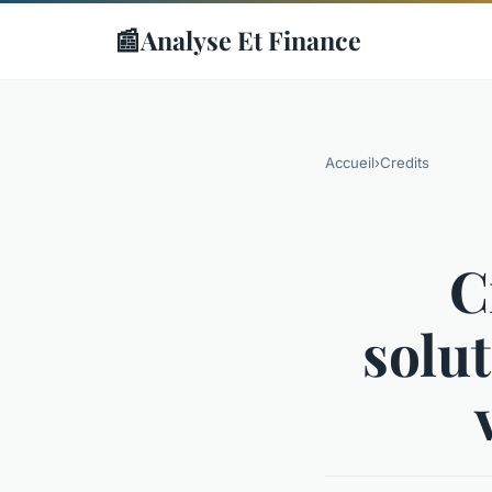
📰
Analyse Et Finance
Accueil
›
Credits
C
solut