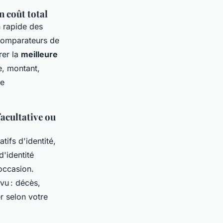
n coût total
n rapide des
 comparateurs de
rer la
meilleure
ée, montant,
de
facultative ou
atifs d'identité,
d'identité
’occasion.
vu : décès,
er selon votre