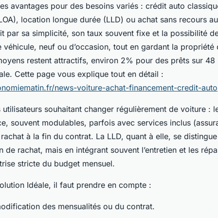
es avantages pour des besoins variés : crédit auto classiqu
LOA), location longue durée (LLD) ou achat sans recours au 
t par sa simplicité, son taux souvent fixe et la possibilité d
véhicule, neuf ou d’occasion, tout en gardant la propriété 
oyens restent attractifs, environ 2% pour des prêts sur 48 
le. Cette page vous explique tout en détail :
nomiematin.fr/news-voiture-achat-financement-credit-auto
s utilisateurs souhaitant changer régulièrement de voiture : l
e, souvent modulables, parfois avec services inclus (assura
 rachat à la fin du contrat. La LLD, quant à elle, se distingu
 de rachat, mais en intégrant souvent l’entretien et les répar
trise stricte du budget mensuel.
solution Idéale, il faut prendre en compte :
 modification des mensualités ou du contrat.