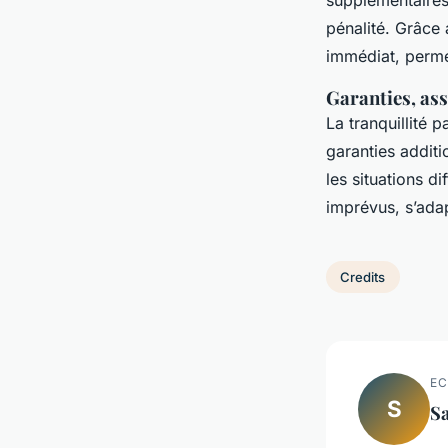
supplémentaires
pénalité. Grâce a
immédiat, permet
Garanties, as
La tranquillité 
garanties addit
les situations d
imprévus, s’ada
Credits
EC
S
S