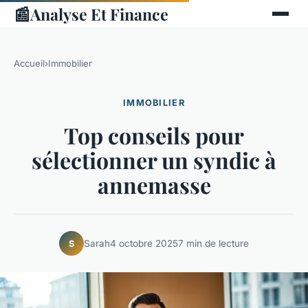
📰
Analyse Et Finance
Accueil
›
Immobilier
IMMOBILIER
Top conseils pour
sélectionner un syndic à
annemasse
Sarah
4 octobre 2025
7 min de lecture
S