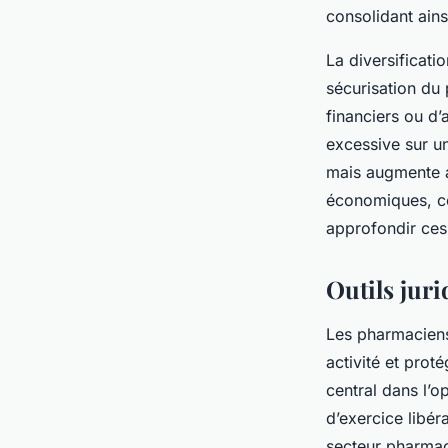
consolidant ains
La diversificati
sécurisation du 
financiers ou d’
excessive sur un
mais augmente au
économiques, co
approfondir ces
Outils jur
Les pharmaciens
activité et prot
central dans l’o
d’exercice libér
secteur pharmace