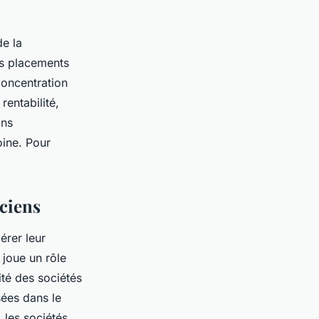
de la
es placements
concentration
rentabilité,
ons
oine. Pour
aciens
érer leur
 joue un rôle
ité des sociétés
sées dans le
 les sociétés