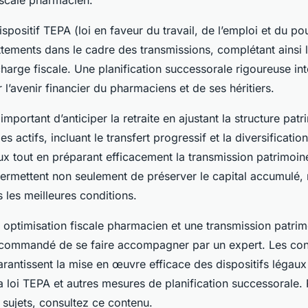
iscale pharmacien.
dispositif TEPA (loi en faveur du travail, de l’emploi et du po
tements dans le cadre des transmissions, complétant ainsi l
charge fiscale. Une planification successorale rigoureuse int
r l’avenir financier du pharmaciens et de ses héritiers.
important d’anticiper la retraite en ajustant la structure pat
s actifs, incluant le transfert progressif et la diversificatio
ux tout en préparant efficacement la transmission patrimoi
permettent non seulement de préserver le capital accumulé, 
 les meilleures conditions.
e optimisation fiscale pharmacien et une transmission patri
 recommandé de se faire accompagner par un expert. Les con
arantissent la mise en œuvre efficace des dispositifs léga
la loi TEPA et autres mesures de planification successorale.
 sujets, consultez ce contenu.