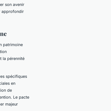
er son avenir
r approfondir
ine
on patrimoine
tion
t la pérennité
res spécifiques
ciales en
tion de
ention. Le pacte
ier majeur