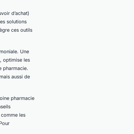
uvoir d’achat)
es solutions
ègre ces outils
rimoniale. Une
n, optimise les
ne pharmacie.
mais aussi de
moine pharmacie
seils
ux comme les
 Pour