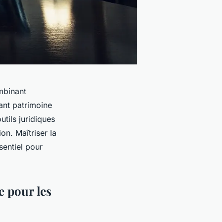
mbinant
iant patrimoine
tils juridiques
ion. Maîtriser la
ssentiel pour
e pour les