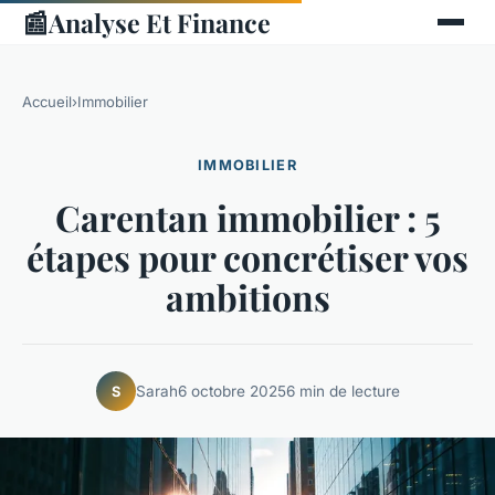
📰
Analyse Et Finance
Accueil
›
Immobilier
IMMOBILIER
Carentan immobilier : 5
étapes pour concrétiser vos
ambitions
Sarah
6 octobre 2025
6 min de lecture
S