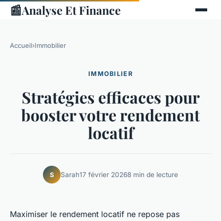
📰
Analyse Et Finance
Accueil
›
Immobilier
IMMOBILIER
Stratégies efficaces pour
booster votre rendement
locatif
Sarah
17 février 2026
8 min de lecture
S
Maximiser le rendement locatif ne repose pas